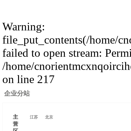
Warning:
file_put_contents(/home/cn
failed to open stream: Perm
/home/cnorientmcxnqoircih
on line 217
企业分站
主
江苏
北京
营