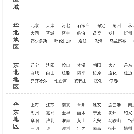
区
域
华
北京
天津
河北
石家庄
保定
沧州
承
北
大同
晋城
晋中
临汾
吕梁
朔州
忻州
地
鄂尔多斯
呼伦贝尔
通辽
乌海
乌兰察布
区
东
辽宁
沈阳
鞍山
本溪
朝阳
大连
丹东
北
白城
白山
辽源
四平
松原
通化
延边
地
齐齐哈尔
七台河
双鸭山
绥化
伊春
区
华
上海
江苏
南京
常州
淮安
连云港
南
东
湖州
嘉兴
金华
丽水
宁波
衢州
绍兴
地
阜阳
淮北
淮南
黄山
六安
马鞍山
宿
区
三明
厦门
漳州
江西
南昌
抚州
赣州