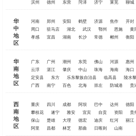
滨州
德州
东营
菏泽
济宁
莱芜
聊城
华
河南
郑州
安阳
鹤壁
济源
焦作
开封
中
周口
驻马店
湖北
武汉
鄂州
恩施
黄
地
孝感
宜昌
湖南
长沙
常德
郴州
衡阳
区
华
广东
广州
潮州
东莞
佛山
河源
惠州
南
云浮
湛江
肇庆
中山
珠海
海南
海口
地
定安县
东方
乐东黎族自治县
临高县
陵水
区
广西
南宁
百色
北海
崇左
防城港
贵
西
重庆
四川
成都
阿坝
巴中
达州
德阳
南
攀枝花
遂宁
雅安
宜宾
自贡
资阳
贵
地
保山
楚雄
大理
德宏
迪庆
红河
丽江
区
阿里
昌都
林芝
那曲
日喀则
山南