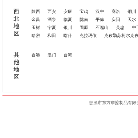
西
陕西
西安
安康
宝鸡
汉中
商洛
铜川
北
金昌
酒泉
临夏
陇南
平凉
庆阳
天水
地
玉树
宁夏
银川
固原
石嘴山
吴忠
中
区
哈密
和田
喀什
克拉玛依
克孜勒苏柯尔克
其
香港
澳门
台湾
他
地
区
慈溪市东方摩擦制品有限