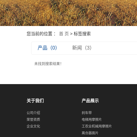
您当前的位置 ：
首 页
> 标签搜索
产品（0）
新闻（3）
未找到搜索结果！
关于我们
产品展示
公司介绍
刹车带
荣誉资质
电梯用摩擦片
企业文化
工农业机械用摩擦片
离合器面片