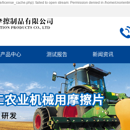
/license_cache.php): failed to open stream: Permission denied in /home/cnorient
产品中心
测试报告
新闻资讯