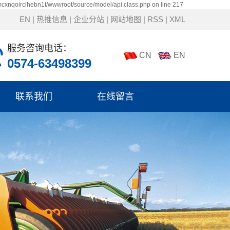
mcxnqoircihebn1t/wwwroot/source/model/api.class.php on line 217
EN
|
热推信息
|
企业分站
|
网站地图
|
RSS
|
XML
服务咨询电话：
CN
EN
0574-63498399
联系我们
在线留言