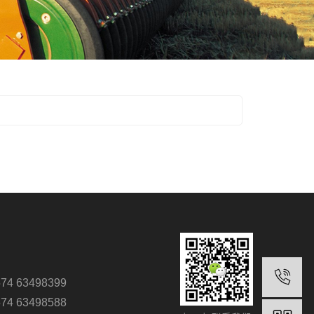
4 63498399
4 63498588