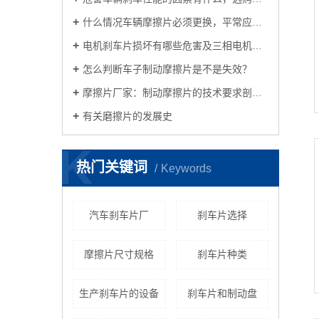
什么情况车辆摩擦片必须更换，平常应当怎样保养？
电机刹车片损坏有哪些危害及三相电机刹车方法及接线方法共享
怎么判断车子制动摩擦片是不是失效？
摩擦片厂家：制动摩擦片的技术要求剖析车子摩擦片的养护方式
有关磨擦片的发展史
K
热门关键词
Keywords
汽车刹车片厂
刹车片选择
摩擦片尺寸规格
刹车片种类
生产刹车片的设备
刹车片和制动盘