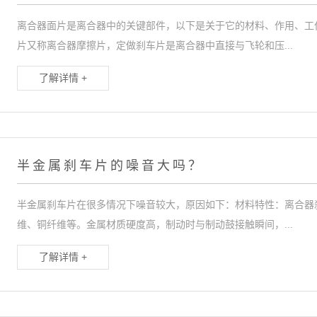
离合器面片是离合器中的关键部件，以下是关于它的材料、作用、工
片又称离合器摩擦片，定做刹车片是离合器中直接与飞轮和压...
了解详情 +
半金属刹车片的噪音大吗？
半金属刹车片在很多情况下噪音较大，原因如下：材料特性：离合器
维、铜纤维等。金属材质硬度高，制动时与制动鼓接触瞬间，...
了解详情 +