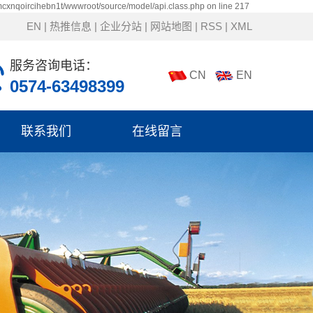
mcxnqoircihebn1t/wwwroot/source/model/api.class.php on line 217
EN
|
热推信息
|
企业分站
|
网站地图
|
RSS
|
XML
服务咨询电话：
CN
EN
0574-63498399
联系我们
在线留言