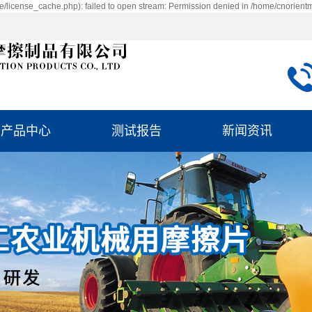
/license_cache.php): failed to open stream: Permission denied in /home/cnorient
产品中心
测试报告
新闻资讯