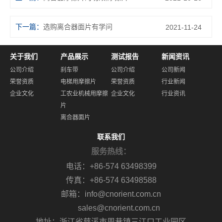
下一篇：
选购离合器面片有学问
2021-11-24
关于我们
产品展示
测试报告
新闻资讯
公司介绍
刹车带
公司介绍
公司新闻
荣誉资质
电梯用摩擦片
荣誉资质
行业新闻
企业文化
工农业机械用摩擦
企业文化
行业资讯
片
离合器面片
联系我们
服务热线：
电话：+86-574 63498399
传真：+86-574 63498588
邮箱：info@cnorient.com.cn
sales@cnorient.com.cn
地址：浙江省慈溪市周巷镇三江口工业园区