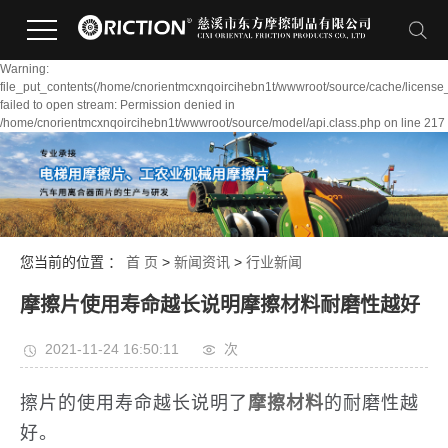
Warning:
file_put_contents(/home/cnorientmcxnqoircihebn1t/wwwroot/source/cache/license
failed to open stream: Permission denied in
/home/cnorientmcxnqoircihebn1t/wwwroot/source/model/api.class.php on line 217
您当前的位置 ：
首 页
>
新闻资讯
>
行业新闻
摩擦片使用寿命越长说明摩擦材料耐磨性越好
2021-11-24 16:50:11
次
擦片的使用寿命越长说明了
摩擦材料
的耐磨性越
好。