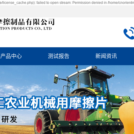
/license_cache.php): failed to open stream: Permission denied in /home/cnorient
产品中心
测试报告
新闻资讯