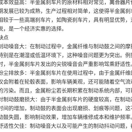
成本效益高：半金属刹车片的原材料相对常见，
离合器片
期发展已较为成熟，生产过程相对简单，这使得半金属刹
相较于一些高端刹车片，如陶瓷刹车片，具有明显优势，
说，是一个经济实惠的选择。
缺点
制动噪音大：在制动过程中，金属纤维与制动鼓之间的摩
特别是在潮湿或低温环境下，这种噪音问题更为突出。例
时，半金属刹车片发出的尖锐噪音会严重影响驾乘舒适性
粉尘排放多：半金属刹车片在使用过程中，由于金属纤维
仅会附着在轮毂表面，影响车辆美观，还可能随着空气流
的污染。而且，金属粉尘若长期积累在制动系统内部，可
对制动鼓磨损大：由于半金属刹车片的硬度较高，在制动
时间的增加，制动鼓的表面会出现磨损、划痕等问题，这
动鼓失圆，影响制动效果，增加车辆维修成本和维护频率
舒适性欠佳：制动噪音大以及可能产生的制动抖动问题，