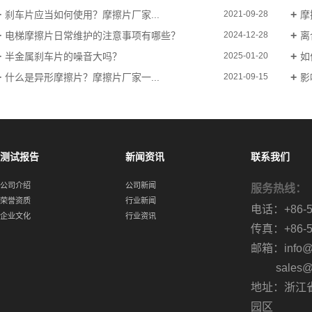
刹车片应当如何使用？摩擦片厂家...
摩
2021-09-28
电梯摩擦片日常维护的注意事项有哪些？
离
2024-12-28
半金属刹车片的噪音大吗？
如
2025-01-20
什么是异形摩擦片？摩擦片厂家一...
影
2021-09-15
测试报告
新闻资讯
联系我们
公司介绍
公司新闻
服务热线：
荣誉资质
行业新闻
电话：+86-57
企业文化
行业资讯
传真：+86-57
邮箱：info@cn
sales@cn
地址：浙江
园区