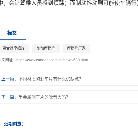
中，会让驾乘人员感到烦躁；而制动抖动则可能使车辆行
标签
离合器摩擦片
制动摩擦片
摩擦片厂家
本文网址：
https://www.cnorient.com.cn/news/630.html
上一篇：
不同材质的刹车片有什么优缺点？
下一篇：
半金属刹车片的噪音大吗？
近期浏览：