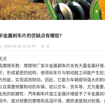
半金属刹车片的优缺点有哪些？
2025-01-20 15:51:50
次
优点
高摩擦系数：摩擦快厂家半金属
刹车片
含有大量金属纤维
织，形成紧密的结构，使得刹车片与制动鼓之间能产生较
为热能，实现高效制动。因此，它能为车辆提供强大的制
以及需要频繁制动的车辆，如公交车、货车等，尤为重要
出色的耐磨性：
汽车刹车片加工
金属纤维赋予了半金属刹
程中，面对频繁的摩擦和高温环境，磨损速度相对较慢。