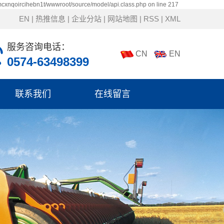
mcxnqoircihebn1t/wwwroot/source/model/api.class.php on line 217
EN
|
热推信息
|
企业分站
|
网站地图
|
RSS
|
XML
服务咨询电话：
CN
EN
0574-63498399
联系我们
在线留言