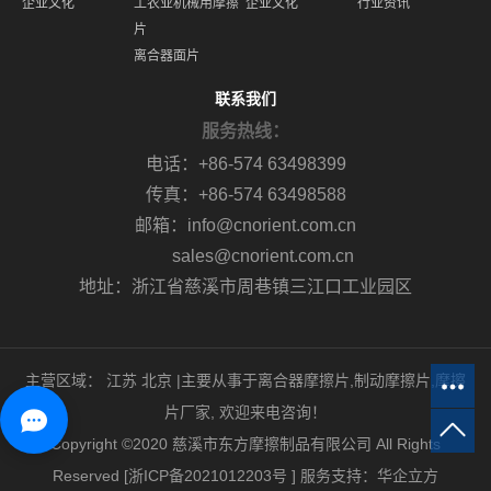
企业文化
工农业机械用摩擦
企业文化
行业资讯
片
离合器面片
联系我们
服务热线：
电话：+86-574 63498399
传真：+86-574 63498588
邮箱：info@cnorient.com.cn
sales@cnorient.com.cn
地址：浙江省慈溪市周巷镇三江口工业园区
主营区域：
江苏
北京
|主要从事于
离合器摩擦片
,
制动摩擦片
,
摩擦
片厂家
, 欢迎来电咨询！
Copyright ©2020 慈溪市东方摩擦制品有限公司 All Rights
Reserved [
浙ICP备2021012203号
]
服务支持：
华企立方