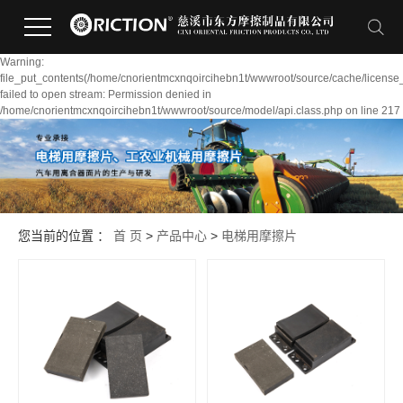
Warning:
file_put_contents(/home/cnorientmcxnqoircihebn1t/wwwroot/source/cache/license
failed to open stream: Permission denied in
/home/cnorientmcxnqoircihebn1t/wwwroot/source/model/api.class.php on line 217
您当前的位置 ：
首 页
>
产品中心
>
电梯用摩擦片