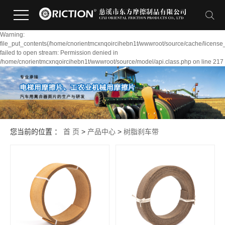
Warning:
file_put_contents(/home/cnorientmcxnqoircihebn1t/wwwroot/source/cache/license
failed to open stream: Permission denied in
/home/cnorientmcxnqoircihebn1t/wwwroot/source/model/api.class.php on line 217
您当前的位置 ：
首 页
>
产品中心
>
树脂刹车带