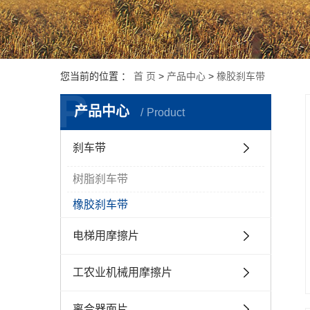
您当前的位置 ：
首 页
>
产品中心
>
橡胶刹车带
P
产品中心
Product
刹车带
树脂刹车带
橡胶刹车带
电梯用摩擦片
工农业机械用摩擦片
离合器面片