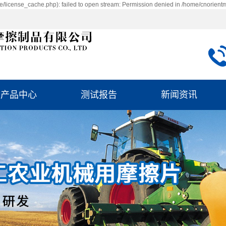
/license_cache.php): failed to open stream: Permission denied in /home/cnorient
产品中心
测试报告
新闻资讯