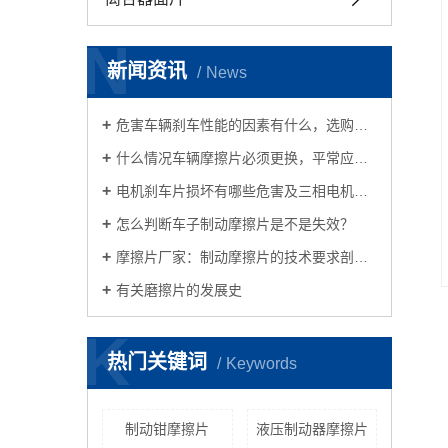
N
新闻资讯
News
危害车辆刹车性能的因素有什么，选购摩擦片时必须考虑到哪些？
什么情况车辆摩擦片必须更换，平常应当怎样保养？
电机刹车片损坏有哪些危害及三相电机刹车方法及接线方法共享
怎么判断车子制动摩擦片是不是失效？
摩擦片厂家：制动摩擦片的技术要求剖析车子摩擦片的养护方式
有关磨擦片的发展史
K
热门关键词
Keywords
制动钳摩擦片
液压制动器摩擦片