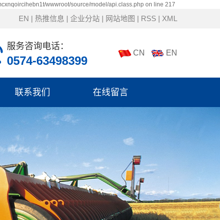
mcxnqoircihebn1t/wwwroot/source/model/api.class.php on line 217
EN
|
热推信息
|
企业分站
|
网站地图
|
RSS
|
XML
服务咨询电话：
CN
EN
0574-63498399
联系我们
在线留言