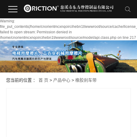
Warning:
file_put_contents(/home/cnorientmcxnqoircihebn1t/wwwroot/source/cache/license
failed to open stream: Permission denied in
/home/cnorientmcxnqoircihebn1t/wwwroot/source/model/api.class.php on line 217
您当前的位置 ：
首 页
>
产品中心
>
橡胶刹车带