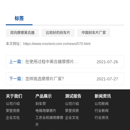
标签
双向摩擦离合器
比较好的刹车片
中国刹车片厂家
本文网址：
https://www.cnorient.com.cn/news/570.html
上一篇：
在使用过程中离合器摩擦片会随着行程提升而损坏吗？
2021-07-26
下一篇：
怎样挑选摩擦片厂家？
2021-07-27
关于我们
产品展示
测试报告
新闻资讯
公司介绍
刹车带
公司介绍
公司新闻
荣誉资质
电梯用摩擦片
荣誉资质
行业新闻
企业文化
工农业机械用摩擦
企业文化
行业资讯
片