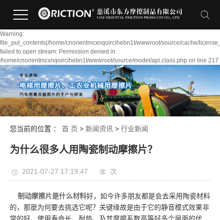
Warning:
file_put_contents(/home/cnorientmcxnqoircihebn1t/wwwroot/source/cache/license
failed to open stream: Permission denied in
/home/cnorientmcxnqoircihebn1t/wwwroot/source/model/api.class.php on line 217
您当前的位置 ：
首 页
>
新闻资讯
>
行业新闻
为什么很多人用陶瓷制动摩擦片？
2021-07-27 17:19:47
次
制动摩擦片是什么材料
好，如今许多朋友都是会去采用陶瓷材料
的，那麼为何要去挑选它呢？关键缘故是由于它的静音模式效果非
常的好、使用寿命长、耐热、及其摩擦系数高等好多个层面的优