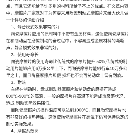
点，而且它还能给予许多别的材料所给予不上的优点。在文章内容
中，
摩擦片厂家
就对于为何要采用陶瓷制动式
摩擦片
来给大伙儿做
一个详尽的详细介绍
1、静音模式效果非常的好
陶瓷摩擦片应用的原材料中不带有金属材料，这促使陶瓷摩擦片
在和制动盘在磨擦制动的全过程中，不容易造成金属材料的嘶嘶
声，静音模式效果非常的好。
2、使用寿命长
陶瓷摩擦片的使用寿命比传统式的摩擦片提升 50%,传统式的制
动用片能够应用6万多公里上下，而陶瓷摩擦片能够行车10万多公
里之上，而且陶瓷摩擦片即便 损坏也不会再制动盘上留有刮痕。
3、耐热
车辆在制动时，
盘式制动器摩擦片
和制动盘的磨擦可造成
800℃-900℃的高溫，一般的摩擦片在高溫下能造成热衰落状况，
造成 制动实际效果降低。
而陶瓷摩擦片的操作温度可以达到1000℃，而且陶瓷摩擦片也
有非常好的排热特性，这促使陶瓷摩擦片在高溫下仍可保持稳定的
制动实际效果。
4、摩擦系数高