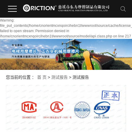
Warning:
file_put_contents(/home/cnorientmcxnqoircihebn1t/wwwroot/source/cache/license
failed to open stream: Permission denied in
/home/cnorientmcxnqoircihebn1t/wwwroot/source/model/api.class.php on line 217
您当前的位置 ：
首 页
>
测试报告
>
测试报告