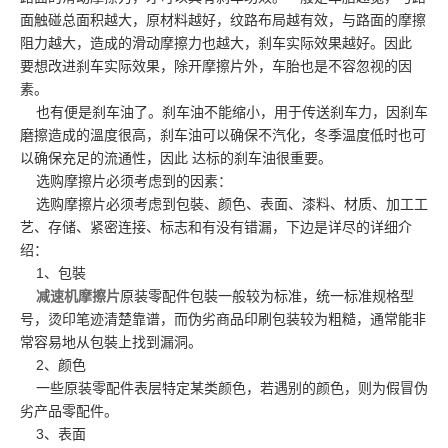
面触碰总面积越大，原材料越好，纹路布局越有效，与路面的摩擦
阻力越大，造成的滑动摩擦力也越大，刹车实际效果越好。因此
要想改进刹车实际效果，除开摩擦片外，车胎也是不容忽视的因
素。
也有便是刹车油了。刹车油不能缩小，用于传送刹车力，因刹车
磨擦造成的溫度很高，刹车油可以确保不汽化，冬季温度低时也可
以确保充足的流通性，因此 达标的刹车油很重要。
选购摩擦片必须考虑到的因素：
选购摩擦片必须考虑到包裝、颜色、表面、漆料、材质、加工工
艺、存储、紧密连接、标志和有没有错漏，下边是详尽的详细介
绍：
1、包裝
减速机摩擦片
原装零配件包裝一般较为标准，统一标准规格型
号，烫印笔迹清楚靠谱，而伪劣商品印刷包装较为粗糙，通常能非
常容易地从包裝上找到漏洞。
2、颜色
一些原装零配件表层特定某类颜色，若遇别的颜色，则为假冒伪
劣产品零配件。
3、表面