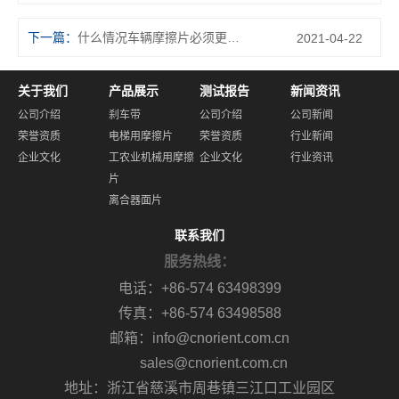
下一篇：
什么情况车辆摩擦片必须更换，平常应当怎样保养？
2021-04-22
关于我们
产品展示
测试报告
新闻资讯
公司介绍
刹车带
公司介绍
公司新闻
荣誉资质
电梯用摩擦片
荣誉资质
行业新闻
企业文化
工农业机械用摩擦
企业文化
行业资讯
片
离合器面片
联系我们
服务热线：
电话：+86-574 63498399
传真：+86-574 63498588
邮箱：info@cnorient.com.cn
sales@cnorient.com.cn
地址：浙江省慈溪市周巷镇三江口工业园区