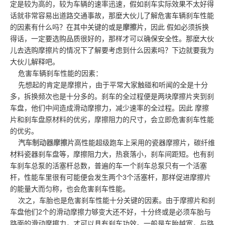
定是较为高的，较为车辆的速率迅速，假如刹车实际效果不太好得
话就非常容易出道路交通事故，那麼大伙儿了解危害车辆刹车性能
的因素有什么吗？在其中关键的或是
摩擦片
，因此 假如必须拆换
得话，一定要选购品质很好的，那样才可以确保安全性。那麼大伙
儿去选购摩擦片的情况下了解要考虑到什么因素吗？下边就要我为
大伙儿解释吧。
危害车辆刹车性能的因素：
先想起的肯定是摩擦片，由于平常大家触碰和听闻的全是十分
多，拆换频次也是十分多的。刹车的全过程便是两块摩擦片夹到刹
车盘，他们中间造成滑动摩擦力，减少速率的全过程。因此 摩擦
片和刹车盘原材料的优劣，摩擦阻力的尺寸，会立即危害刹车性能
的优劣。
汽车制动器摩擦片
高性能超级跑车上采用的瓷器摩擦片，碳纤维
材料瓷器刹车盘等，摩擦阻力大，热衰落小，刹车间距短。也有刹
车刹车总泵的活塞杆总数，普遍的车一个刹车总泵只有一个活塞
杆，性能车里很有可能便会发生两个3个活塞杆，那样促进摩擦片
的能量大而匀称，也会危害刹车性能。
次之，车胎也是危害刹车性能十分关键的因素。由于摩擦片和刹
车盘他们2个的滑动摩擦力够变大还不好，十分终或是必须车胎与
路面的滑动摩擦力，才可以具有刹车功效。一般是车胎越宽，与路