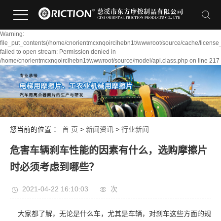
Warning:
file_put_contents(/home/cnorientmcxnqoircihebn1t/wwwroot/source/cache/license
failed to open stream: Permission denied in
/home/cnorientmcxnqoircihebn1t/wwwroot/source/model/api.class.php on line 217
您当前的位置 ：
首 页
>
新闻资讯
>
行业新闻
危害车辆刹车性能的因素有什么，选购摩擦片
时必须考虑到哪些？
2021-04-22 16:10:03
次
大家都了解，无论是什么车，尤其是车辆，对刹车这些方面的规