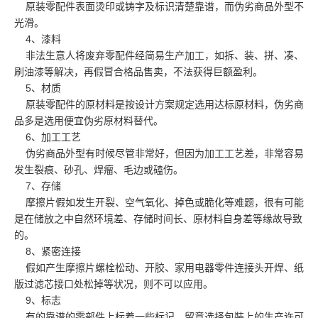
原装零配件表面烫印或铸字及标识清楚靠谱，而伪劣商品外型不
光滑。
4、漆料
非法生意人将废弃零配件经简易生产加工，如拆、装、拼、凑、
刷油漆等解决，再假冒合格品售卖，不法获得巨额盈利。
5、材质
原装零配件的原材料是按设计方案规定选用达标原材料，伪劣商
品多是选用便宜伪劣原材料替代。
6、加工工艺
伪劣商品外型有时候尽管非常好，但因为加工工艺差，非常容易
发生裂痕、砂孔、焊瘤、毛边或磕伤。
7、存储
摩擦片假如发生开裂、空气氧化、掉色或脆化等难题，很有可能
是在储放之中自然环境差、存储时间长、原材料自身差等缘故导致
的。
8、紧密连接
假如产生摩擦片螺栓松动、开胶、家用电器零件连接头开焊、纸
版过滤芯接口处松掉等状况，则不可以应用。
9、标志
有的靠谱的零部件上标着一些标记，留意选择包裝上的生产许可