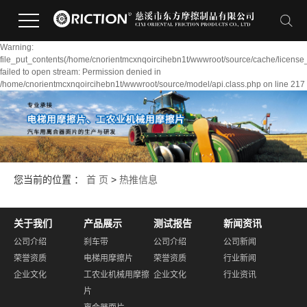
Warning:
file_put_contents(/home/cnorientmcxnqoircihebn1t/wwwroot/source/cache/license
failed to open stream: Permission denied in
/home/cnorientmcxnqoircihebn1t/wwwroot/source/model/api.class.php on line 217
您当前的位置 ：
首 页
>
热推信息
关于我们
产品展示
测试报告
新闻资讯
公司介绍
刹车带
公司介绍
公司新闻
荣誉资质
电梯用摩擦片
荣誉资质
行业新闻
企业文化
工农业机械用摩擦
企业文化
行业资讯
片