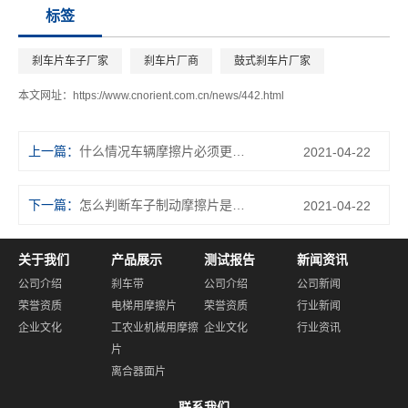
标签
刹车片车子厂家
刹车片厂商
鼓式刹车片厂家
本文网址：
https://www.cnorient.com.cn/news/442.html
上一篇：
什么情况车辆摩擦片必须更换，平常应当怎样保养？
2021-04-22
下一篇：
怎么判断车子制动摩擦片是不是失效？
2021-04-22
关于我们
产品展示
测试报告
新闻资讯
公司介绍
刹车带
公司介绍
公司新闻
荣誉资质
电梯用摩擦片
荣誉资质
行业新闻
企业文化
工农业机械用摩擦
企业文化
行业资讯
片
离合器面片
联系我们