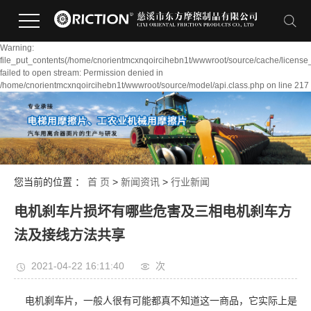
Warning:
file_put_contents(/home/cnorientmcxnqoircihebn1t/wwwroot/source/cache/license
failed to open stream: Permission denied in
/home/cnorientmcxnqoircihebn1t/wwwroot/source/model/api.class.php on line 217
您当前的位置 ：
首 页
>
新闻资讯
>
行业新闻
电机刹车片损坏有哪些危害及三相电机刹车方
法及接线方法共享
2021-04-22 16:11:40
次
电机
刹车片
，一般人很有可能都真不知道这一商品，它实际上是