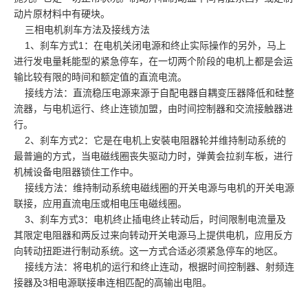
动片原材料中有硬块。
三相电机刹车方法及接线方法
1、刹车方式1：在电机关闭电源和终止实际操作的另外，马上
进行发电量耗能型的紧急停车，在一切两个阶段的电机上都是会运
输比较有限的時间和额定值的直流电流。
接线方法：直流稳压电源来源于自配电器自耦变压器降低和硅整
流器，与电机运行、终止连锁加盟，由时间控制器和交流接触器进
行。
2、刹车方式2：它是在电机上安裝电阻器轮并维持制动系统的
最普遍的方式，当电磁线圈丧失驱动力时，弹黄会拉刹车板，进行
机械设备电阻器锁住工作中。
接线方法：维持制动系统电磁线圈的开关电源与电机的开关电源
联接，应用直流电压或相电压电磁线圈。
3、刹车方式3：电机终止插电终止转动后，时间限制电流量及
其限定电阻器和两反过来向转动开关电源马上提供电机，应用反方
向转动扭距进行制动系统。这一方式合适必须紧急停车的地区。
接线方法：将电机的运行和终止连动，根据时间控制器、射频连
接器及3相电源联接串连相匹配的高输出电阻。