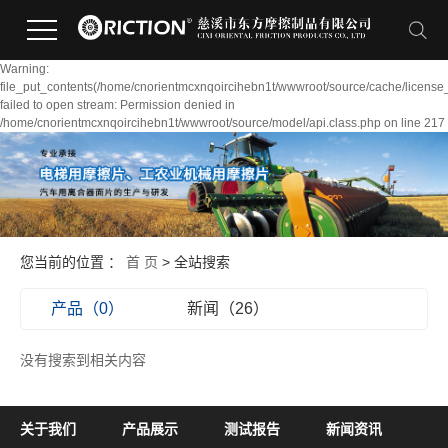
Warning:
file_put_contents(/home/cnorientmcxnqoircihebn1t/wwwroot/source/cache/license
failed to open stream: Permission denied in
/home/cnorientmcxnqoircihebn1t/wwwroot/source/model/api.class.php on line 217
您当前的位置 ：
首 页
> 全站搜索
产品（0）
新闻（26）
没有搜索到相关内容
关于我们
产品展示
测试报告
新闻资讯