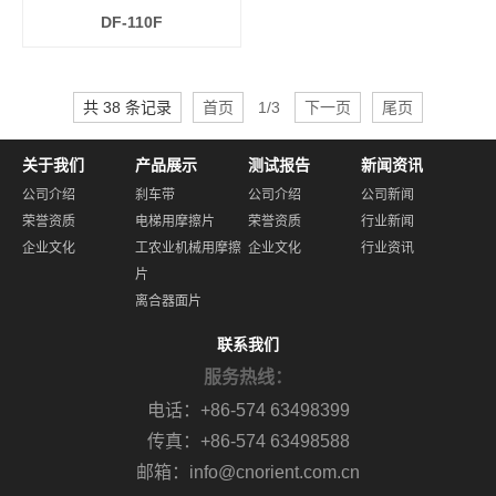
DF-110F
共 38 条记录
首页
1/3
下一页
尾页
关于我们
产品展示
测试报告
新闻资讯
公司介绍
刹车带
公司介绍
公司新闻
荣誉资质
电梯用摩擦片
荣誉资质
行业新闻
企业文化
工农业机械用摩擦
企业文化
行业资讯
片
离合器面片
联系我们
服务热线：
电话：+86-574 63498399
传真：+86-574 63498588
邮箱：info@cnorient.com.cn