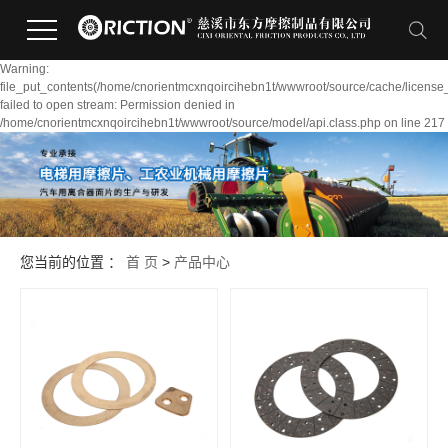
Warning:
file_put_contents(/home/cnorientmcxnqoircihebn1t/wwwroot/source/cache/license
failed to open stream: Permission denied in
/home/cnorientmcxnqoircihebn1t/wwwroot/source/model/api.class.php on line 217
您当前的位置 ：
首 页
>
产品中心