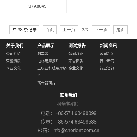
_S7A8843
共 38 条记录
首页
上一页
2/3
下一页
尾页
关于我们
产品展示
测试报告
新闻资讯
公司介绍
刹车带
公司介绍
公司新闻
荣誉资质
电梯用摩擦片
荣誉资质
行业新闻
企业文化
工农业机械用摩擦
企业文化
行业资讯
片
离合器面片
联系我们
服务热线：
电话：+86-574 63498399
传真：+86-574 63498588
邮箱：info@cnorient.com.cn