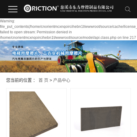
Warning:
file_put_contents(/home/cnorientmcxnqoircihebn1t/wwwroot/source/cache/license
failed to open stream: Permission denied in
/home/cnorientmcxnqoircihebn1t/wwwroot/source/model/api.class.php on line 217
您当前的位置 ：
首 页
>
产品中心