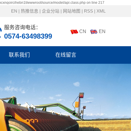
mcxnqoircihebn1t/wwwroot/source/model/api.class.php on line 217
EN
|
热推信息
|
企业分站
|
网站地图
|
RSS
|
XML
服务咨询电话：
CN
EN
0574-63498399
联系我们
在线留言