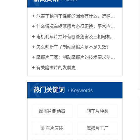
危害车辆刹车性能的因素有什么，选购摩擦片时必须考虑到哪些？
什么情况车辆摩擦片必须更换，平常应当怎样保养？
电机刹车片损坏有哪些危害及三相电机刹车方法及接线方法共享
怎么判断车子制动摩擦片是不是失效？
摩擦片厂家：制动摩擦片的技术要求剖析车子摩擦片的养护方式
有关磨擦片的发展史
K
热门关键词
Keywords
摩擦片制动器
刹车片种类
刹车片原装
摩擦片工厂