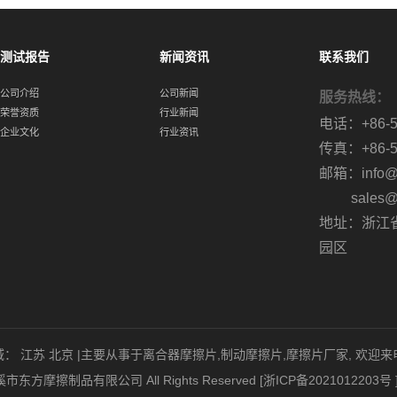
测试报告
新闻资讯
联系我们
公司介绍
公司新闻
服务热线：
荣誉资质
行业新闻
电话：+86-57
企业文化
行业资讯
传真：+86-57
邮箱：info@cn
sales@cn
地址：浙江
园区
域：
江苏
北京
|主要从事于
离合器摩擦片
,
制动摩擦片
,
摩擦片厂家
, 欢迎
 慈溪市东方摩擦制品有限公司 All Rights Reserved [
浙ICP备2021012203号