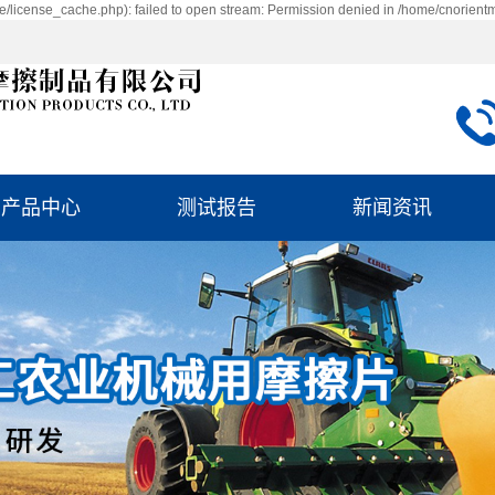
/license_cache.php): failed to open stream: Permission denied in /home/cnorient
产品中心
测试报告
新闻资讯