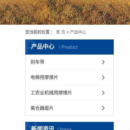
您当前的位置 ：
首 页
>
产品中心
P
产品中心
Product
刹车带
电梯用摩擦片
工农业机械用摩擦片
离合器面片
N
新闻资讯
News