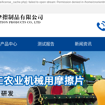
/license_cache.php): failed to open stream: Permission denied in /home/cnorient
产品中心
测试报告
新闻资讯