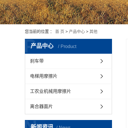
您当前的位置 ：
首 页
>
产品中心
>
其他
P
产品中心
Product
刹车带
电梯用摩擦片
工农业机械用摩擦片
离合器面片
N
新闻资讯
News