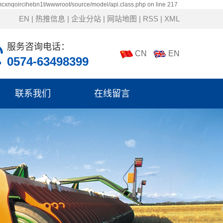
mcxnqoircihebn1t/wwwroot/source/model/api.class.php on line 217
EN
|
热推信息
|
企业分站
|
网站地图
|
RSS
|
XML
服务咨询电话：
CN
EN
0574-63498399
联系我们
在线留言