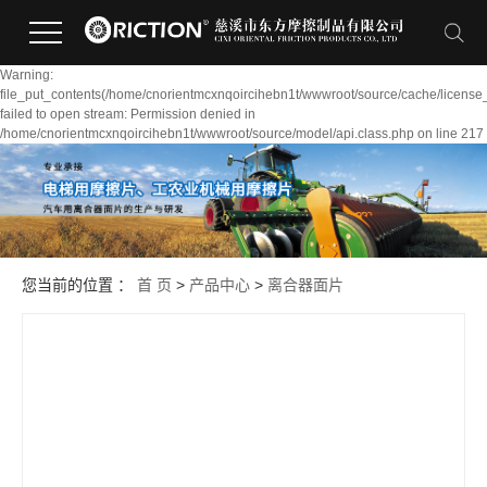
Warning:
file_put_contents(/home/cnorientmcxnqoircihebn1t/wwwroot/source/cache/license
failed to open stream: Permission denied in
/home/cnorientmcxnqoircihebn1t/wwwroot/source/model/api.class.php on line 217
您当前的位置 ：
首 页
>
产品中心
>
离合器面片