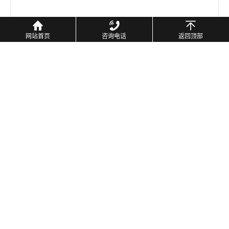
网站首页
咨询电话
返回顶部
DF-TJ铜基片
所属分类：
离合器面片
浏览次数：
次
发布日期：
2021-04-22 16:08:26