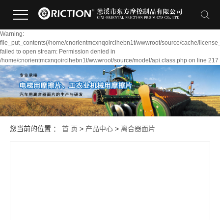
Warning:
file_put_contents(/home/cnorientmcxnqoircihebn1t/wwwroot/source/cache/license
failed to open stream: Permission denied in
/home/cnorientmcxnqoircihebn1t/wwwroot/source/model/api.class.php on line 217
您当前的位置 ：
首 页
>
产品中心
>
离合器面片