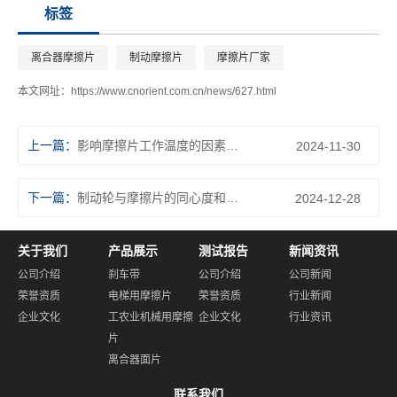
标签
离合器摩擦片
制动摩擦片
摩擦片厂家
本文网址：
https://www.cnorient.com.cn/news/627.html
上一篇：
影响摩擦片工作温度的因素有哪些？
2024-11-30
下一篇：
制动轮与摩擦片的同心度和平行度的标准偏差范围是多少
2024-12-28
关于我们
产品展示
测试报告
新闻资讯
公司介绍
刹车带
公司介绍
公司新闻
荣誉资质
电梯用摩擦片
荣誉资质
行业新闻
企业文化
工农业机械用摩擦
企业文化
行业资讯
片
离合器面片
联系我们