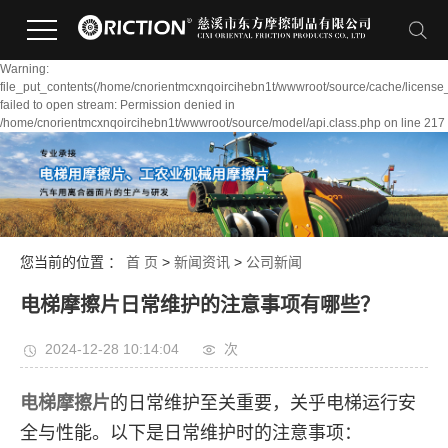
Warning:
file_put_contents(/home/cnorientmcxnqoircihebn1t/wwwroot/source/cache/license
failed to open stream: Permission denied in
/home/cnorientmcxnqoircihebn1t/wwwroot/source/model/api.class.php on line 217
您当前的位置 ：
首 页
>
新闻资讯
>
公司新闻
电梯摩擦片日常维护的注意事项有哪些？
2024-12-28 10:14:04
次
电梯摩擦片
的日常维护至关重要，关乎电梯运行安
全与性能。以下是日常维护时的注意事项：