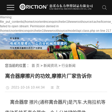
Warning:
file_put_contents(/home/cnorientmcxnqoircihebn1t/wwwroot/source/cache/license
failed to open stream: Permission denied in
/home/cnorientmcxnqoircihebn1t/wwwroot/source/model/api.class.php on line 217
您当前的位置 ：
首 页
>
新闻资讯
>
行业新闻
离合器摩擦片的功效,摩擦片厂家告诉你
2021-10-16 10:44:34
次
离合器
摩 擦片(通称
离合器片
)是汽车.大拖拉机等