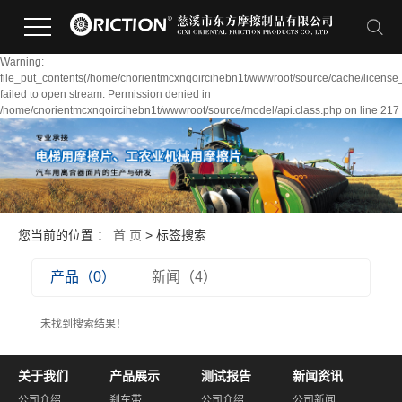
Warning:
file_put_contents(/home/cnorientmcxnqoircihebn1t/wwwroot/source/cache/license
failed to open stream: Permission denied in
/home/cnorientmcxnqoircihebn1t/wwwroot/source/model/api.class.php on line 217
您当前的位置 ：
首 页
> 标签搜索
产品（0）
新闻（4）
未找到搜索结果！
关于我们
产品展示
测试报告
新闻资讯
公司介绍
刹车带
公司介绍
公司新闻