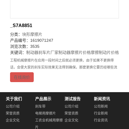
_S7A8851
分类：
块形摩擦片
产品编号：1619071247
浏览次数：3535
关键词：
制动器刹车片厂家
制动器摩擦片价格
摩擦制动片价格
工程机械摩擦片在应用一段时间之后就必须更换，由于如果不更换得
话，会使大家的刹车实际效果无法得到确保。那麼更换它要历经哪些流
程呢？关键有寻找它、拆
在线询价
关于我们
产品展示
测试报告
新闻资讯
公司介绍
刹车带
公司介绍
公司新闻
荣誉资质
电梯用摩擦片
荣誉资质
行业新闻
企业文化
工农业机械用摩擦
企业文化
行业资讯
片