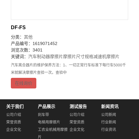
DF-FS
分类：
其他
产品编号：1619071452
浏览次数：3401
关键词：
汽车制动器摩擦片
摩擦片尺寸规格
减速机摩擦片
汽车离合器片的维护保养方法：1、一切正常行车标准下每行车5000千
米就解决摩擦片查验一次。查验中
在线询价
关于我们
产品展示
测试报告
新闻资讯
公司介绍
刹车带
公司介绍
公司新闻
荣誉资质
电梯用摩擦片
荣誉资质
行业新闻
企业文化
工农业机械用摩擦
企业文化
行业资讯
片