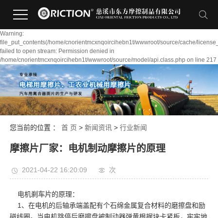
Warning:
file_put_contents(/home/cnorientmcxnqoircihebn1t/wwwroot/source/cache/license
failed to open stream: Permission denied in
/home/cnorientmcxnqoircihebn1t/wwwroot/source/model/api.class.php on line 217
您当前的位置 ：
首 页
>
新闻资讯
>
行业新闻
摩擦片厂家：电机制动摩擦片的原理
2021-04-22 16:20:09
次
电机
刹车片
的原理：
1、在电机的后轴承端盖配有个石绵金属复合材料的磨擦盘和励
磁线圈。当电机跳停后磨擦盘被制动器弹黄根据块卡紧板，牢牢地