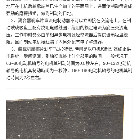
地压在电机后轴承端盖已生产加工的平面图上，进而使制动盘造成
强劲的磨擦扭矩，做到制动的目地。
2、
离合器刹车片
直流电制动器不可以立即接在交流电上，在制
动玻璃吸盘上配有绕阻电磁线圈，绕阻的额定电流为底压交流电
压。工作中时务必由单相异步电机源经整流器后提供玻璃吸盘绕
阻，因而制动电机接线端子内另外配有电子整流器。
3、
装载机摩擦片
刹车马达的制动時间是以电机和制动器终止供
电系统一瞬间逐渐，到轴彻底终止时全部用的時间。一般状况下，
63~80电动机轴号的电机其制动時间为0.5秒左右，90~132电动机
轴号的电机其制动時间为一秒钟，160~180电动机轴号的电机其制
动時间为2秒左右。