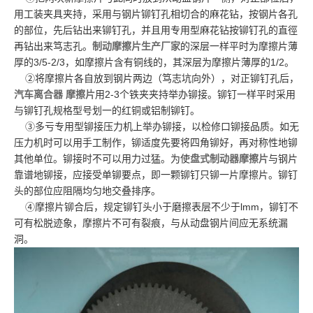
用工装夹具夹持，采用与钢片铆钉孔相切合的麻花钻，按钢片各孔
的部位，先后钻出来铆钉孔，并且用专用型麻花钻按铆钉孔的直徑
再钻出来笃志孔。
制动摩擦片生产厂家
的深层一样平时为摩擦片薄
厚的3/5-2/3，如摩擦片含有铜线的，其深层为摩擦片薄厚的1/2。
②将摩擦片各自放到钢片两边（笃志坑向外），对正铆钉孔后，
汽车离合器 摩擦片
用2-3个铁夹夹持举办铆接。铆钉一样平时采用
与铆钉孔规格型号划一的红铜或铝制铆钉。
③多亏专用型铆接压力机上举办铆接，以检修口铆接品质。如无
压力机时可以用手工制作，铆适度先要将四角铆好，再对称性地铆
其他单位。铆接时不可以用力过猛。为使
盘式制动器摩擦片
与钢片
靠谱地铆接，应接受单铆要点，即一颗铆钉只铆一片摩擦片。铆钉
头的部位应阻隔均匀地交叠排序。
④摩擦片铆合后，规定铆钉头小于磨擦表层不少于lmm，铆钉不
可有松脱迹象，摩擦片不可有裂痕，与从动盘钢片间应无系统漏
洞。