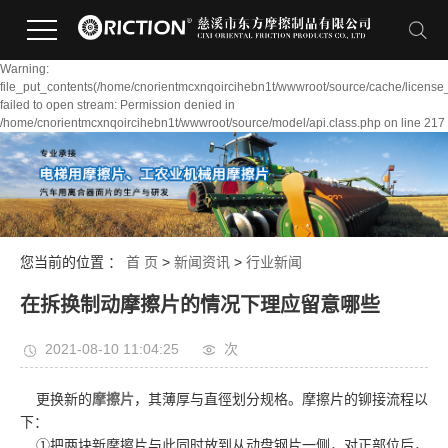
Warning:
file_put_contents(/home/cnorientmcxnqoircihebn1t/wwwroot/source/cache/license
failed to open stream: Permission denied in
/home/cnorientmcxnqoircihebn1t/wwwroot/source/model/api.class.php on line 217
您当前的位置 ：
首 页
>
新闻资讯
>
行业新闻
在拆换制动摩擦片的情况下理应留意哪些
2021-08-10 11:04:25
次
更换新的
摩擦片
，其薄厚与直徑划分规格。摩擦片的铆接流程以
下：
①把两块新摩擦片与此同时放到从动盘钢片一侧，对正部位后，