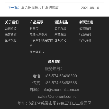
下一篇：
离合器摩擦片打滑的缘故
2021-08-10
关于我们
产品展示
测试报告
新闻资讯
公司介绍
刹车带
公司介绍
公司新闻
荣誉资质
电梯用摩擦片
荣誉资质
行业新闻
企业文化
工农业机械用摩擦
企业文化
行业资讯
片
离合器面片
联系我们
服务热线：
电话：+86-574 63498399
传真：+86-574 63498588
邮箱：info@cnorient.com.cn
sales@cnorient.com.cn
地址：浙江省慈溪市周巷镇三江口工业园区